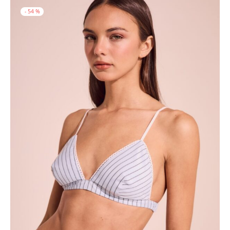
-
54
%