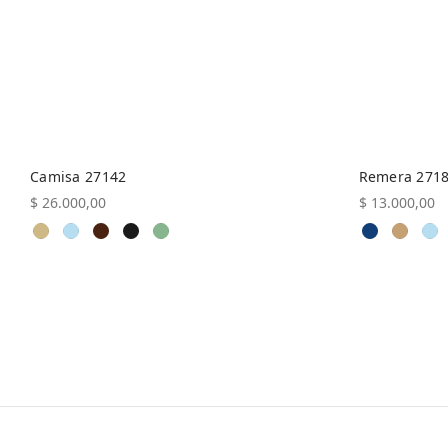
en
la
página
de
producto
Camisa 27142
Remera 271
$
26.000,00
$
13.000,00
Este
Seleccionar opciones
Seleccionar 
producto
tiene
múltiples
variantes.
Las
opciones
se
pueden
elegir
en