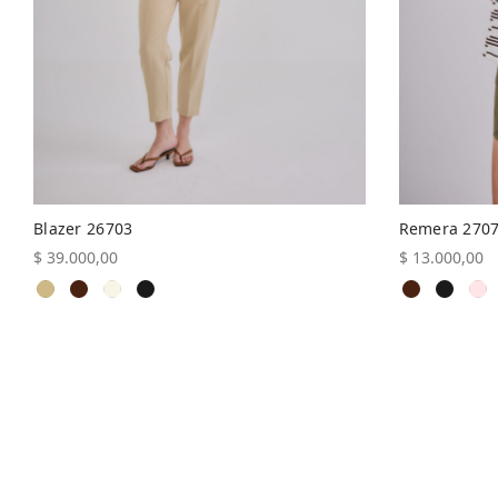
Blazer 26703
Remera 270
$
39.000,00
$
13.000,00
Este
Seleccionar opciones
Seleccionar 
producto
tiene
múltiples
variantes.
Las
opciones
se
pueden
elegir