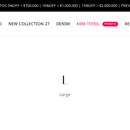
OS 5%OFF > $700.000 | 10%OFF > $1.000.000 | 15%OFF > $2.000.000 | PRE
O
NEW COLLECTION 27
DENIM
KRM TEENS
RE
PRONTO
L
Large