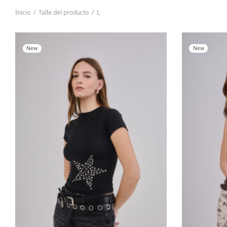
Inicio
/
Talle del producto
/
L
New
New