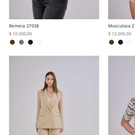
Remera 27038
Musculosa 2
$
10.000,00
$
12.000,00
Este
Seleccionar opciones
Seleccionar 
producto
tiene
múltiples
variantes.
Las
opciones
se
pueden
elegir
en
la
página
de
producto