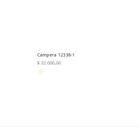
Campera 12338-1
$
32.000,00
Este
Seleccionar opciones
producto
tiene
múltiples
variantes.
Las
opciones
se
pueden
elegir
en