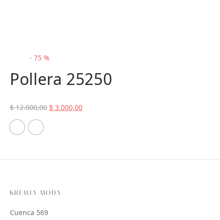
-
75
%
Pollera 25250
El
El
$
12.000,00
$
3.000,00
precio
precio
original
actual
era:
es:
$ 12.000,00.
$ 3.000,00.
KREMIA MODA
Cuenca 569