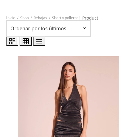
1 Product
Inicio
/
Shop
/
Rebajas
/
Short y polleras