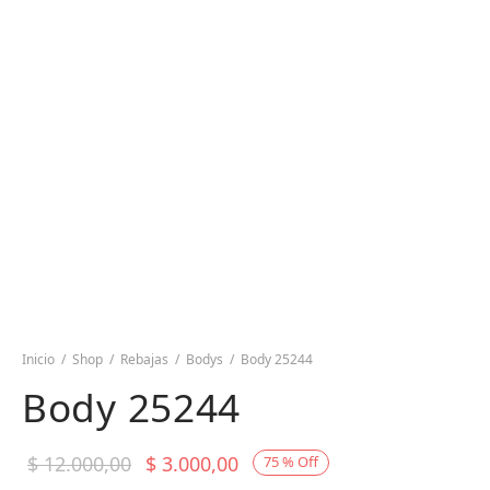
Inicio
/
Shop
/
Rebajas
/
Bodys
/
Body 25244
Body 25244
El precio
El precio
$
12.000,00
$
3.000,00
75
%
Off