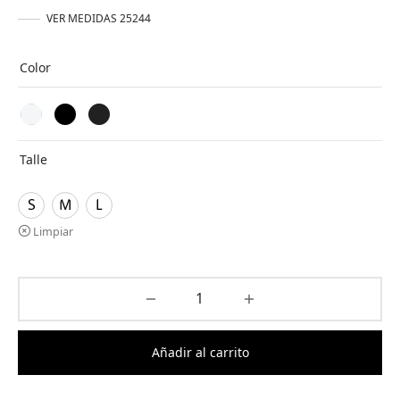
original
actual es:
VER MEDIDAS 25244
era:
$ 3.000,00.
$ 12.000,00.
Color
Talle
S
M
L
Limpiar
Añadir al carrito