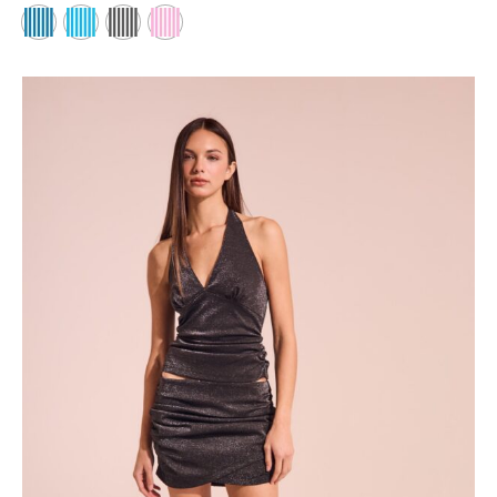
original
actual es:
era:
$ 3.000,00.
$ 6.000,00.