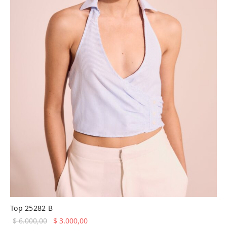
Top 25282 B
El precio
El precio
$
6.000,00
$
3.000,00