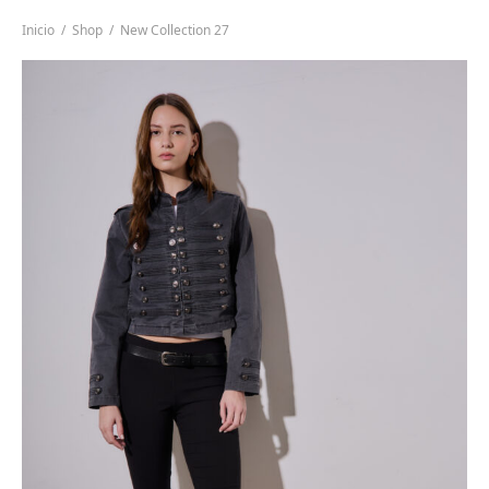
Inicio
/
Shop
/
New Collection 27