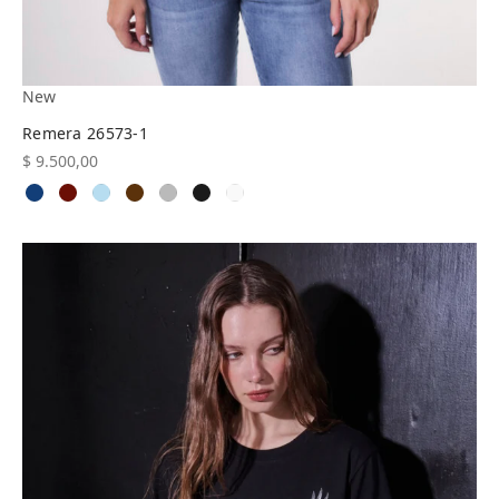
New
Remera 26573-1
$
9.500,00