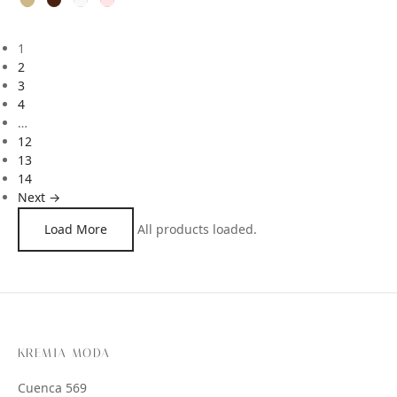
1
2
3
4
…
12
13
14
Next →
Load More
All products loaded.
KREMIA MODA
Cuenca 569