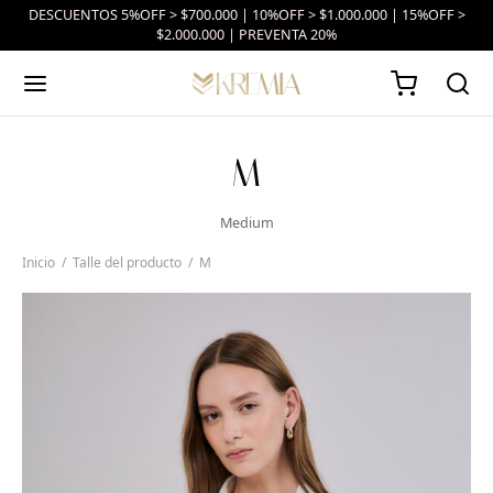
DESCUENTOS 5%OFF > $700.000 | 10%OFF > $1.000.000 | 15%OFF >
$2.000.000 | PREVENTA 20%
M
Medium
Inicio
/
Talle del producto
/
M