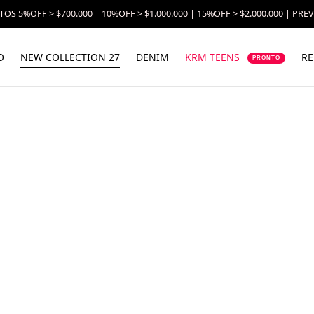
OS 5%OFF > $700.000 | 10%OFF > $1.000.000 | 15%OFF > $2.000.000 | PRE
O
NEW COLLECTION 27
DENIM
KRM TEENS
RE
PRONTO