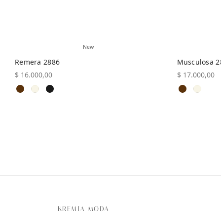
de
producto
New
Remera 2886
Musculosa 2
$
16.000,00
$
17.000,00
Este
Seleccionar opciones
Seleccionar 
producto
tiene
múltiples
variantes.
Las
opciones
se
pueden
elegir
en
la
KREMIA MODA
página
de