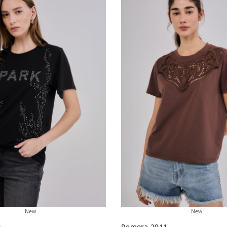
New
New