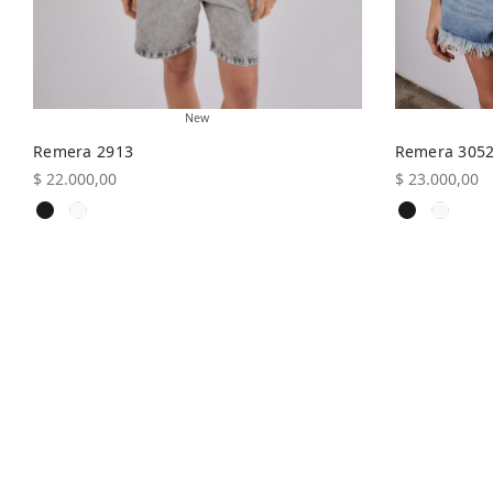
New
Remera 2913
Remera 305
$
22.000,00
$
23.000,00
Este
Seleccionar opciones
Seleccionar 
producto
tiene
múltiples
variantes.
Las
opciones
se
pueden
elegir
en
la
página