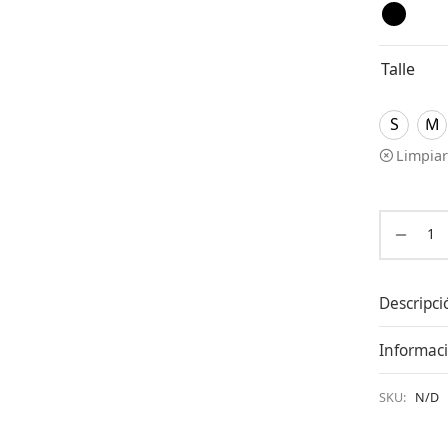
Talle
S
M
Limpiar
Descripci
Informaci
SKU:
N/D