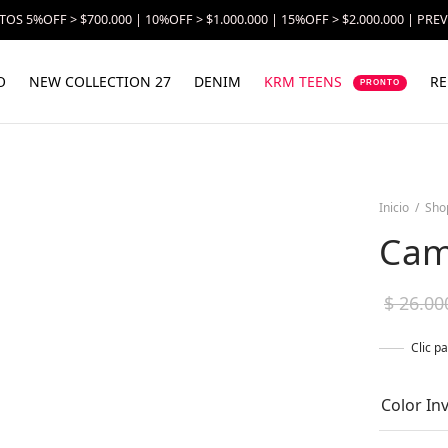
OS 5%OFF > $700.000 | 10%OFF > $1.000.000 | 15%OFF > $2.000.000 | PRE
O
NEW COLLECTION 27
DENIM
KRM TEENS
RE
PRONTO
Inicio
/
Sho
Cam
$
26.00
Clic p
Color In