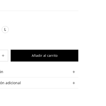
L
Añadir al carrito
ón
ón adicional