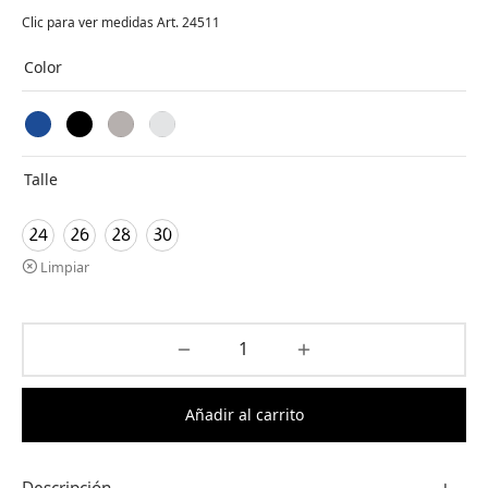
original
actual es:
Clic para ver medidas Art. 24511
era:
$ 3.000,00.
$ 28.000,00.
Color
Talle
24
26
28
30
Limpiar
Añadir al carrito