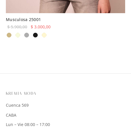
Musculosa 25001
El precio
El precio
$
5.900,00
$
3.000,00
original
actual es:
era:
$ 3.000,00.
$ 5.900,00.
KREMIA MODA
Cuenca 569
CABA
Lun – Vie 08:00 – 17:00