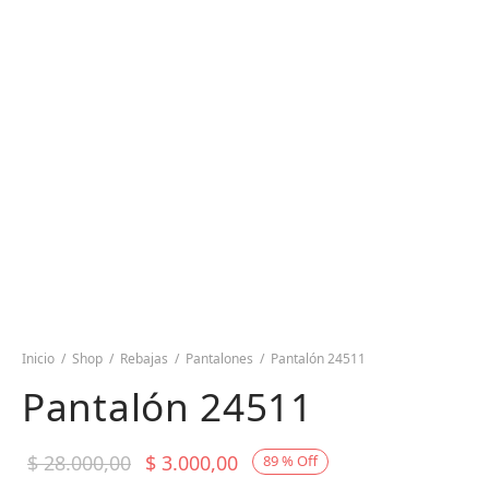
Inicio
/
Shop
/
Rebajas
/
Pantalones
/
Pantalón 24511
Pantalón 24511
El precio
El precio
$
28.000,00
$
3.000,00
89
%
Off