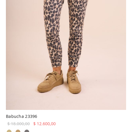
Babucha 23396
El precio
El precio
$
18.000,00
$
12.600,00
original
actual es: