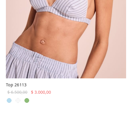
Top 26113
El precio
El precio
$
6.500,00
$
3.000,00
original
actual es:
era:
$ 3.000,00.
$ 6.500,00.