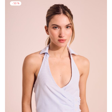
-
50
%