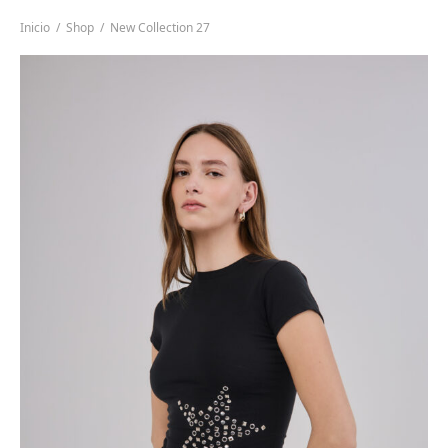
Inicio
/
Shop
/
New Collection 27