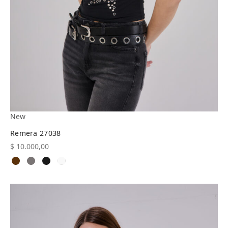
New
Remera 27038
$
10.000,00