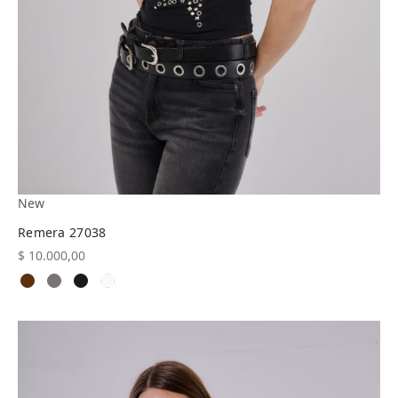
New
Remera 27038
$
10.000,00