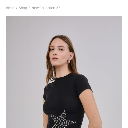
Inicio
/
Shop
/
New Collection 27