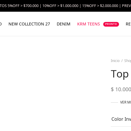
OS 5%OFF > $700.000 | 10%OFF > $1.000.000 | 15%OFF > $2.000.000 | PRE
O
NEW COLLECTION 27
DENIM
KRM TEENS
RE
PRONTO
Inicio
/
Sho
Top
$
10.000
VER M
Color In