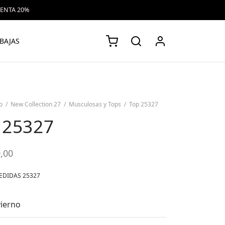
VENTA 20%
BAJAS
p
/
New Collection 27
/
Musculosas y Tops
/
Top 25327
 25327
,00
EDIDAS 25327
vierno