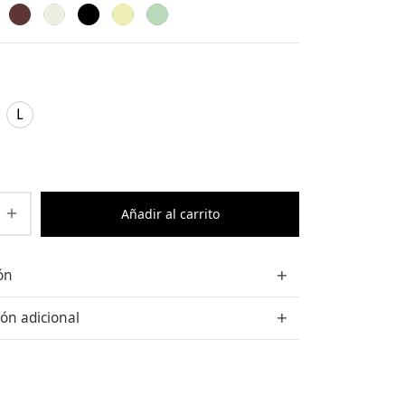
L
Añadir al carrito
ón
ón adicional