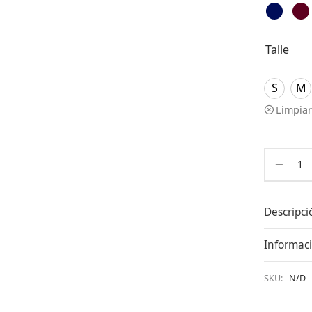
Talle
S
M
Limpiar
Descripci
Informaci
SKU:
N/D