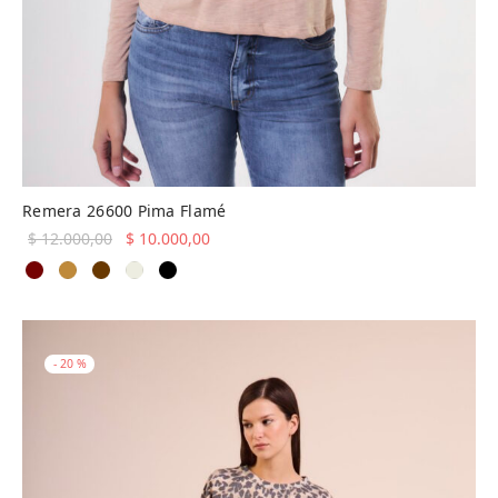
Remera 26600 Pima Flamé
El precio
El precio
$
12.000,00
$
10.000,00
original
actual es:
era:
$ 10.000,00.
$ 12.000,00.
-
20
%