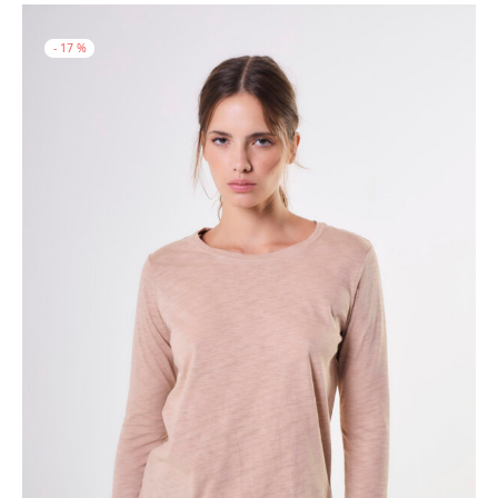
$ 10.000,00.
-
17
%