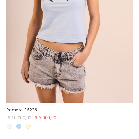
Remera 26236
El precio
El precio
$
10.000,00
$
5.000,00
original
actual es:
era:
$ 5.000,00.