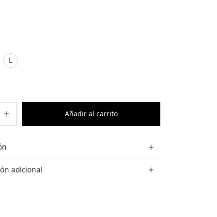
L
Añadir al carrito
ón
ón adicional