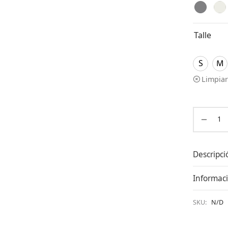
Talle
S
M
Limpiar
Descripci
Informaci
SKU:
N/D