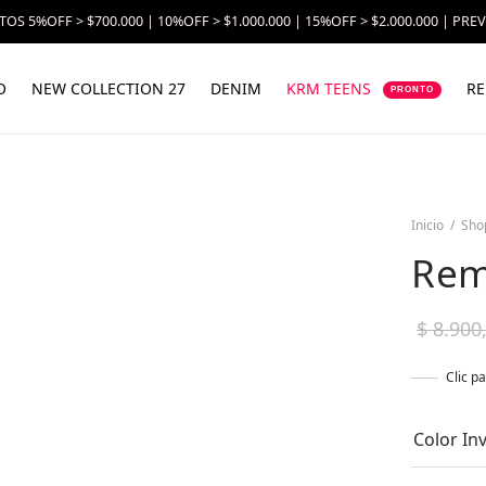
OS 5%OFF > $700.000 | 10%OFF > $1.000.000 | 15%OFF > $2.000.000 | PRE
O
NEW COLLECTION 27
DENIM
KRM TEENS
RE
PRONTO
Inicio
/
Sho
Rem
$
8.900
Clic p
Color In