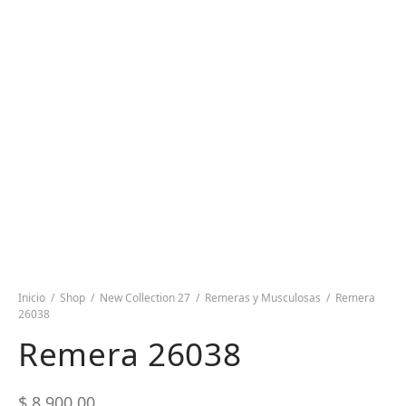
Inicio
/
Shop
/
New Collection 27
/
Remeras y Musculosas
/
Remera
26038
Remera 26038
$
8.900,00