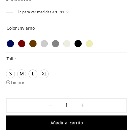
Clic para ver medidas Art. 26038
Color Invierno
Talle
S
M
L
XL
Limpiar
Añadir al carrito