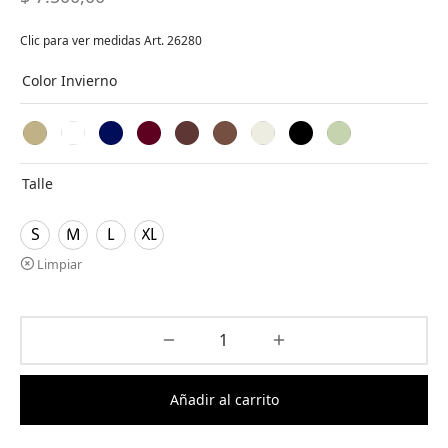
Clic para ver medidas Art. 26280
Color Invierno
Talle
S
M
L
XL
Limpiar
Añadir al carrito