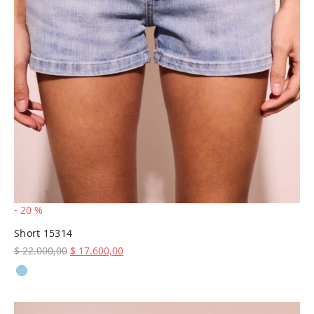
-
20
%
Short 15314
El precio
El precio
$
22.000,00
$
17.600,00
original
actual es:
era:
$ 17.600,00.
$ 22.000,00.