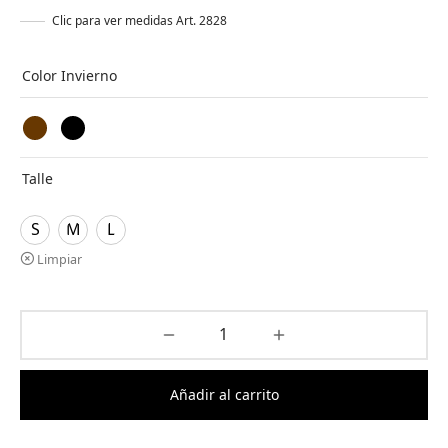
original
actual es:
Clic para ver medidas Art. 2828
era:
$ 30.000,00.
$ 49.000,00.
Color Invierno
Talle
S
M
L
Limpiar
Añadir al carrito