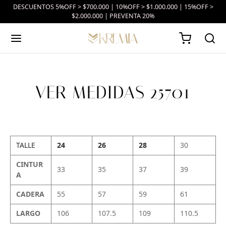
DESCUENTOS 5%OFF > $700.000 | 10%OFF > $1.000.000 | 15%OFF >
$2.000.000 | PREVENTA 20%
VER MEDIDAS 25701
TALLE
24
26
28
30
CINTUR
33
35
37
39
A
CADERA
55
57
59
61
LARGO
106
107.5
109
110.5