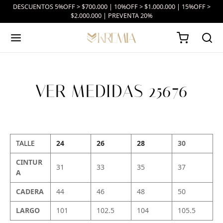
DESCUENTOS 5%OFF > $700.000 | 10%OFF > $1.000.000 | 15%OFF >
$2.000.000 | PREVENTA 20%
VER MEDIDAS 25676
TALLE
24
26
28
30
CINTUR
31
33
35
37
A
CADERA
44
46
48
50
LARGO
101
102.5
104
105.5