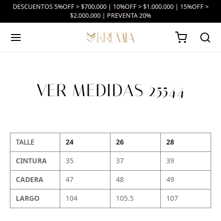
DESCUENTOS 5%OFF > $700.000 | 10%OFF > $1.000.000 | 15%OFF >
$2.000.000 | PREVENTA 20%
VER MEDIDAS 25544
TALLE
24
26
28
CINTURA
35
37
39
CADERA
47
48
49
LARGO
104
105.5
107