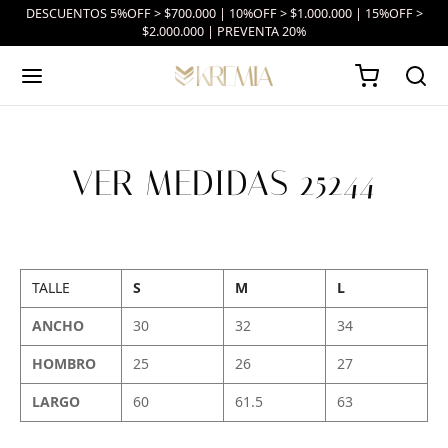
DESCUENTOS 5%OFF > $700.000 | 10%OFF > $1.000.000 | 15%OFF >
$2.000.000 | PREVENTA 20%
VER MEDIDAS 25244
TALLE
S
M
L
ANCHO
30
32
34
HOMBRO
25
26
27
LARGO
60
61.5
63