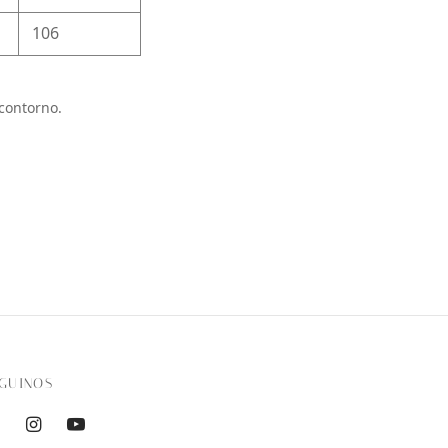
106
contorno.
GUINOS