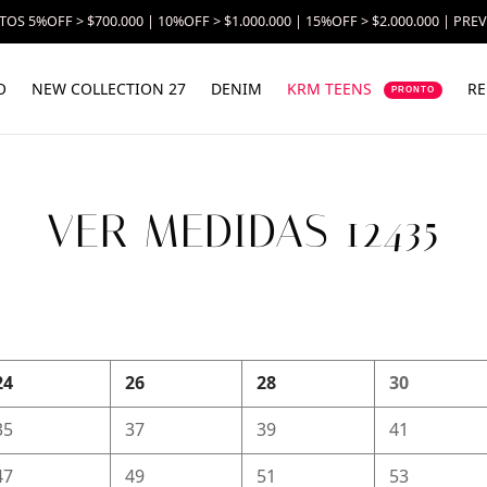
OS 5%OFF > $700.000 | 10%OFF > $1.000.000 | 15%OFF > $2.000.000 | PRE
O
NEW COLLECTION 27
DENIM
KRM TEENS
RE
PRONTO
VER MEDIDAS 12435
24
26
28
30
35
37
39
41
47
49
51
53