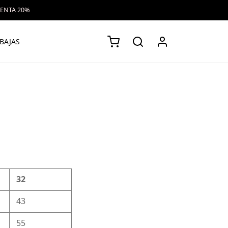
VENTA 20%
BAJAS
32
43
55