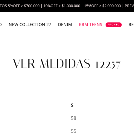
OS 5%OFF > $700.000 | 10%OFF > $1.000.000 | 15%OFF > $2.000.000 | PRE
O
NEW COLLECTION 27
DENIM
KRM TEENS
RE
PRONTO
VER MEDIDAS 12257
S
58
55