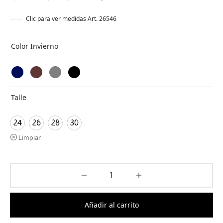
original
actual es:
Clic para ver medidas Art. 26546
era:
$ 10.000,00.
$ 24.000,00.
Color Invierno
Talle
24
26
28
30
Limpiar
Añadir al carrito