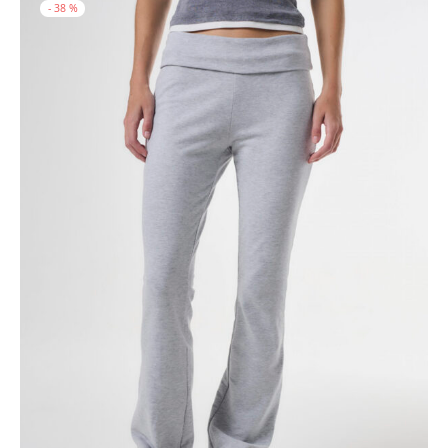
-
38
%