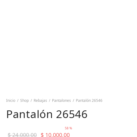
Inicio
/
Shop
/
Rebajas
/
Pantalones
/
Pantalón 26546
Pantalón 26546
58
%
El precio
El precio
$
24.000,00
$
10.000,00