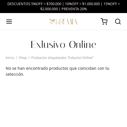
DESCUENTOS 5%OFF > $700.000 | 10%OFF > $1.000.000 | 15%OFF >
$2.000.000 | PREVENTA 20%
Exlusivo Online
Inicio
/
Shop
/
Productos etiquetados “Exlusivo Online”
No se han encontrado productos que coincidan con tu
selección.