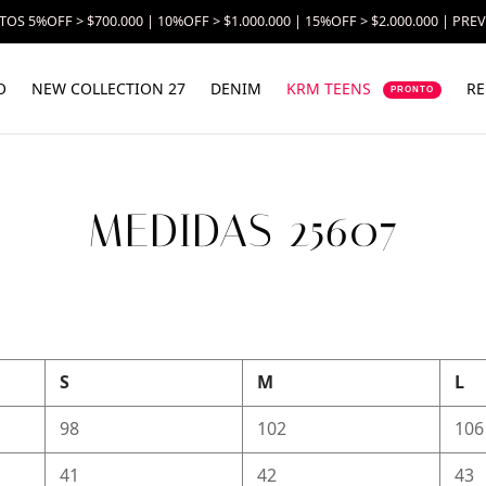
OS 5%OFF > $700.000 | 10%OFF > $1.000.000 | 15%OFF > $2.000.000 | PRE
O
NEW COLLECTION 27
DENIM
KRM TEENS
RE
PRONTO
MEDIDAS 25607
S
M
L
98
102
106
41
42
43