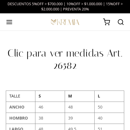
DESCUENTOS 5%OFF > $700.000 | 10%OFF > $1.000.000 | 15%OFF >
$2.000.000 | PREVENTA 20%
Clic para ver medidas Art.
26582
TALLE
S
M
L
ANCHO
46
48
50
HOMBRO
38
39
40
LARGO
48
49.5
51