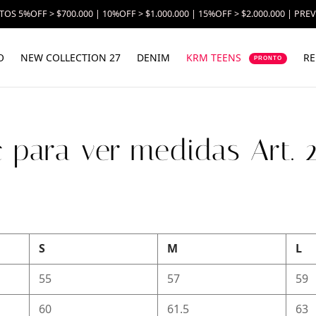
OS 5%OFF > $700.000 | 10%OFF > $1.000.000 | 15%OFF > $2.000.000 | PRE
O
NEW COLLECTION 27
DENIM
KRM TEENS
RE
PRONTO
c para ver medidas Art. 
S
M
L
55
57
59
60
61.5
63