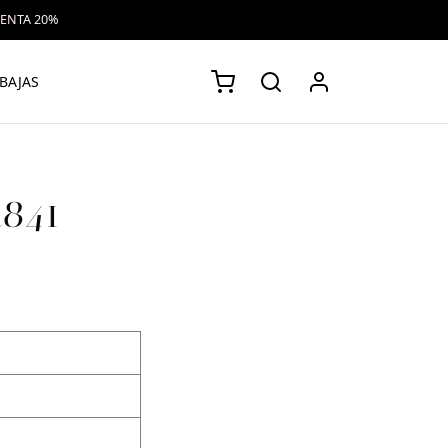
VENTA 20%
BAJAS
2841