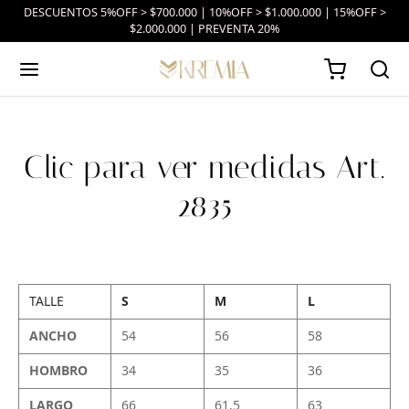
DESCUENTOS 5%OFF > $700.000 | 10%OFF > $1.000.000 | 15%OFF >
$2.000.000 | PREVENTA 20%
Clic para ver medidas Art.
2835
TALLE
S
M
L
ANCHO
54
56
58
HOMBRO
34
35
36
LARGO
66
61.5
63