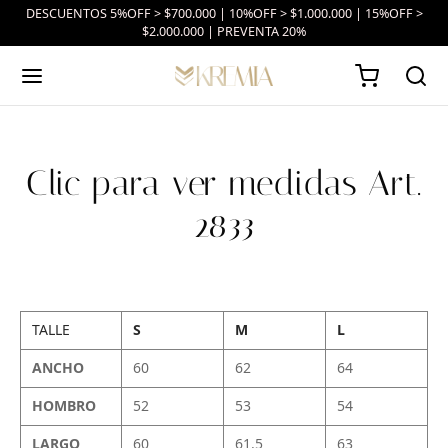
DESCUENTOS 5%OFF > $700.000 | 10%OFF > $1.000.000 | 15%OFF >
$2.000.000 | PREVENTA 20%
Clic para ver medidas Art.
2833
TALLE
S
M
L
ANCHO
60
62
64
HOMBRO
52
53
54
LARGO
60
61.5
63