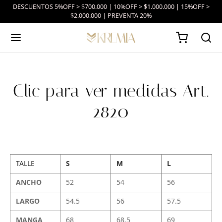
DESCUENTOS 5%OFF > $700.000 | 10%OFF > $1.000.000 | 15%OFF >
$2.000.000 | PREVENTA 20%
Clic para ver medidas Art.
2820
TALLE
S
M
L
ANCHO
52
54
56
LARGO
54.5
56
57.5
MANGA
68
68.5
69