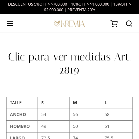
DESCUENTOS 5%OFF > $700.000 | 10%OFF > $1.000.000 | 15%OFF >
$2.000.000 | PREVENTA 20%
Clic para ver medidas Art.
2819
TALLE
S
M
L
ANCHO
54
56
58
HOMBRO
49
50
51
LARGO
72.5
74
75.5