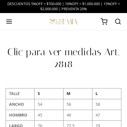
DESCUENTOS 5%OFF > $700.000 | 10%OFF > $1.000.000 | 15%OFF >
$2.000.000 | PREVENTA 20%
Clic para ver medidas Art.
2818
TALLE
S
M
L
ANCHO
54
56
58
HOMBRO
45
46
47
LARGO
76
77.5
79