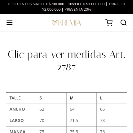
DESCUENTOS 5%OFF > $700.000 | 10%OFF > $1.000.000 | 15%OFF >
$2.000.000 | PREVENTA 20%
Clic para ver medidas Art.
2787
TALLE
S
M
L
ANCHO
62
64
66
LARGO
70
71.5
73
MANGA
75
75.5
76