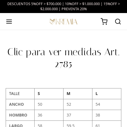
DESCUENTOS 5%OFF > $700.000 | 10%OFF > $1.000.000 | 15%OFF >
$2.000.000 | PREVENTA 20%
Clic para ver medidas Art.
2785
TALLE
S
M
L
ANCHO
50
52
54
HOMBRO
36
37
38
LARGO
58
59.5
61