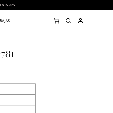
VENTA 20%
BAJAS
2781