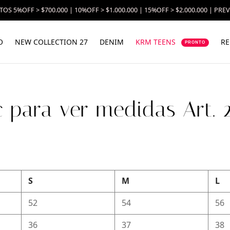
OS 5%OFF > $700.000 | 10%OFF > $1.000.000 | 15%OFF > $2.000.000 | PRE
O
NEW COLLECTION 27
DENIM
KRM TEENS
RE
PRONTO
c para ver medidas Art. 
S
M
L
52
54
56
36
37
38