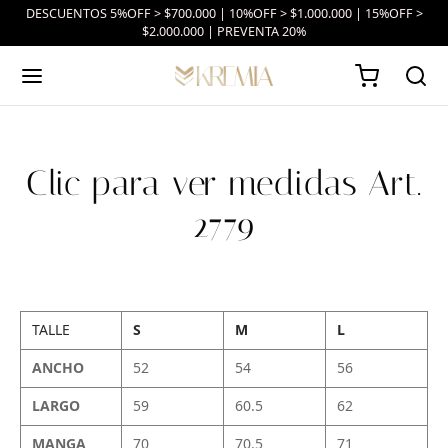
DESCUENTOS 5%OFF > $700.000 | 10%OFF > $1.000.000 | 15%OFF >
$2.000.000 | PREVENTA 20%
Clic para ver medidas Art.
2779
TALLE
S
M
L
ANCHO
52
54
56
LARGO
59
60.5
62
MANGA
70
70.5
71