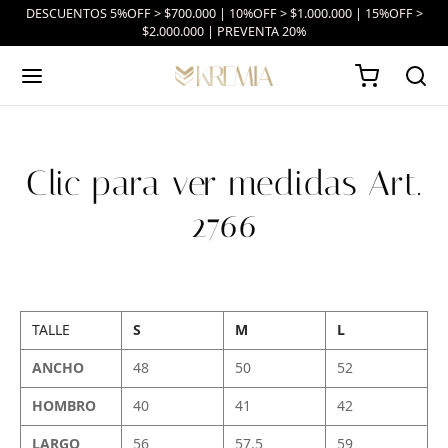
DESCUENTOS 5%OFF > $700.000 | 10%OFF > $1.000.000 | 15%OFF >
$2.000.000 | PREVENTA 20%
Clic para ver medidas Art.
2766
TALLE
S
M
L
ANCHO
48
50
52
HOMBRO
40
41
42
LARGO
56
57.5
59