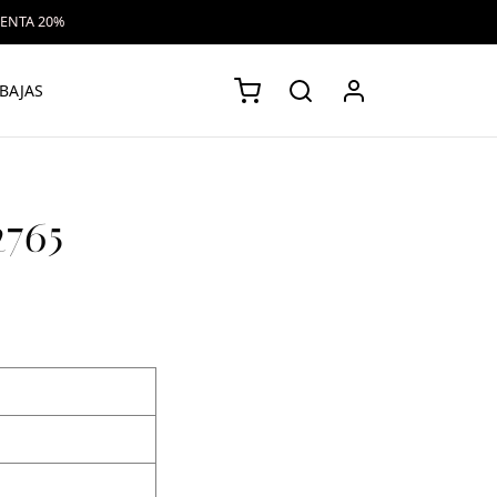
VENTA 20%
BAJAS
2765