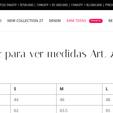
OS 5%OFF > $700.000 | 10%OFF > $1.000.000 | 15%OFF > $2.000.000 | PRE
O
NEW COLLECTION 27
DENIM
KRM TEENS
RE
PRONTO
c para ver medidas Art. 
S
M
L
44
46
48
62
63.5
65