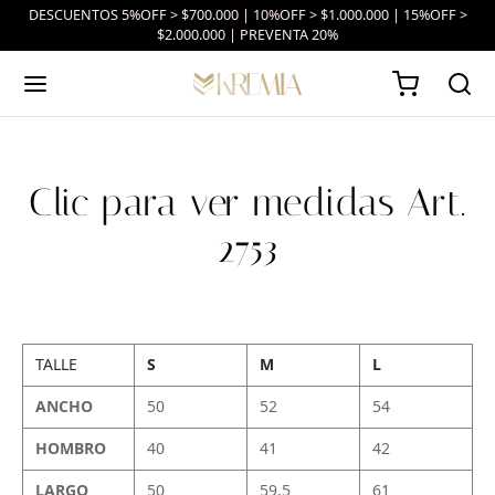
DESCUENTOS 5%OFF > $700.000 | 10%OFF > $1.000.000 | 15%OFF >
$2.000.000 | PREVENTA 20%
Clic para ver medidas Art.
2753
TALLE
S
M
L
ANCHO
50
52
54
HOMBRO
40
41
42
LARGO
50
59.5
61