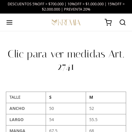
DESCUENTOS 5%OFF > $700.000 | 10%OFF > $1.000.000 | 15%OFF >
$2.000.000 | PREVENTA 20%
Clic para ver medidas Art.
2741
TALLE
S
M
ANCHO
50
52
LARGO
54
55.5
MANGA
67.5
68