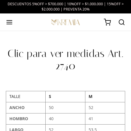
DESCUENTOS 5%OFF > $700.000 | 10%OFF > $1.000.000 | 15%OFF >
$2.000.000 | PREVENTA 20%
Clic para ver medidas Art.
2740
TALLE
S
M
ANCHO
50
52
HOMBRO
40
41
LARGO
52
53.5