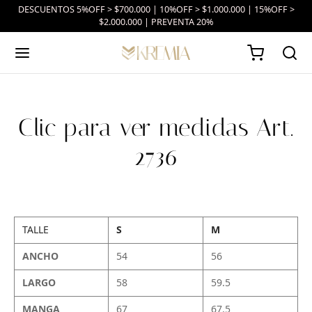
DESCUENTOS 5%OFF > $700.000 | 10%OFF > $1.000.000 | 15%OFF >
$2.000.000 | PREVENTA 20%
Clic para ver medidas Art.
2736
TALLE
S
M
ANCHO
54
56
LARGO
58
59.5
MANGA
67
67.5