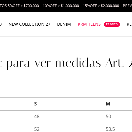
OS 5%OFF > $700.000 | 10%OFF > $1.000.000 | 15%OFF > $2.000.000 | PRE
O
NEW COLLECTION 27
DENIM
KRM TEENS
RE
PRONTO
c para ver medidas Art. 
S
M
48
50
52
53.5