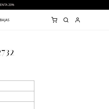
VENTA 20%
BAJAS
2732