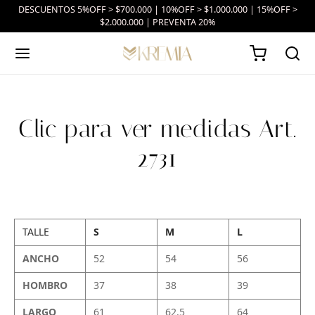
DESCUENTOS 5%OFF > $700.000 | 10%OFF > $1.000.000 | 15%OFF >
$2.000.000 | PREVENTA 20%
Clic para ver medidas Art.
2731
TALLE
S
M
L
ANCHO
52
54
56
HOMBRO
37
38
39
LARGO
61
62.5
64