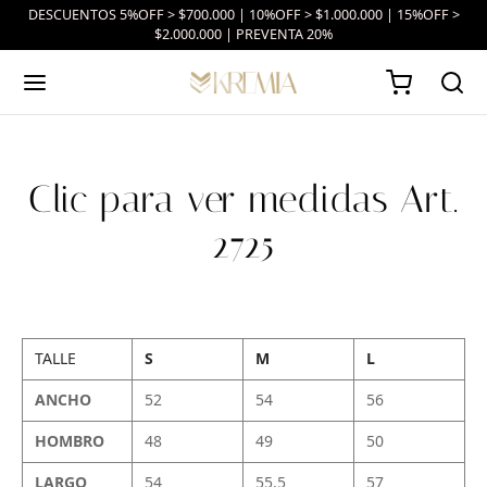
DESCUENTOS 5%OFF > $700.000 | 10%OFF > $1.000.000 | 15%OFF >
$2.000.000 | PREVENTA 20%
Clic para ver medidas Art.
2725
TALLE
S
M
L
ANCHO
52
54
56
HOMBRO
48
49
50
LARGO
54
55.5
57