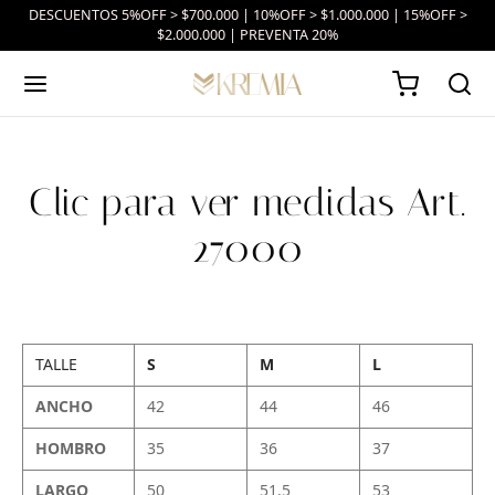
DESCUENTOS 5%OFF > $700.000 | 10%OFF > $1.000.000 | 15%OFF >
$2.000.000 | PREVENTA 20%
Clic para ver medidas Art.
27000
TALLE
S
M
L
ANCHO
42
44
46
HOMBRO
35
36
37
LARGO
50
51.5
53