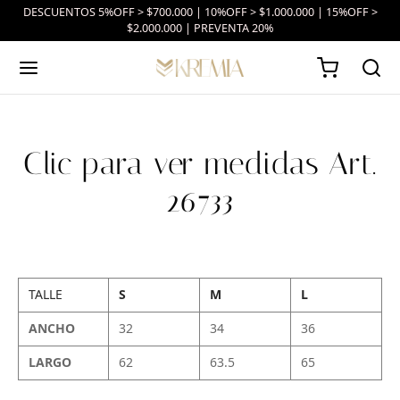
DESCUENTOS 5%OFF > $700.000 | 10%OFF > $1.000.000 | 15%OFF >
$2.000.000 | PREVENTA 20%
Clic para ver medidas Art.
26733
TALLE
S
M
L
ANCHO
32
34
36
LARGO
62
63.5
65