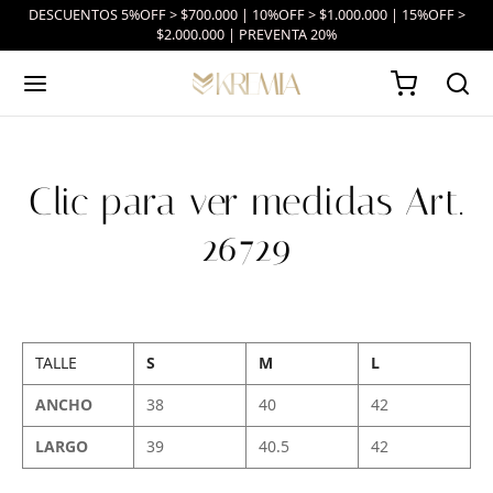
DESCUENTOS 5%OFF > $700.000 | 10%OFF > $1.000.000 | 15%OFF >
$2.000.000 | PREVENTA 20%
Clic para ver medidas Art.
26729
TALLE
S
M
L
ANCHO
38
40
42
LARGO
39
40.5
42